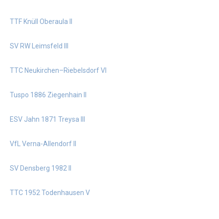
TTF Knüll Oberaula II
SV RW Leimsfeld III
TTC Neukirchen–Riebelsdorf VI
Tuspo 1886 Ziegenhain II
ESV Jahn 1871 Treysa III
VfL Verna-Allendorf II
SV Densberg 1982 II
TTC 1952 Todenhausen V