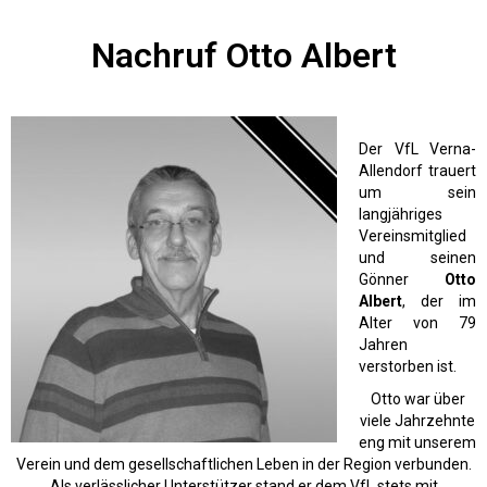
Nachruf Otto Albert
Der VfL Verna-
Allendorf trauert
um sein
langjähriges
Vereinsmitglied
und seinen
Gönner
Otto
Albert
, der im
Alter von 79
Jahren
verstorben ist.
Otto war über
viele Jahrzehnte
eng mit unserem
Verein und dem gesellschaftlichen Leben in der Region verbunden.
Als verlässlicher Unterstützer stand er dem VfL stets mit