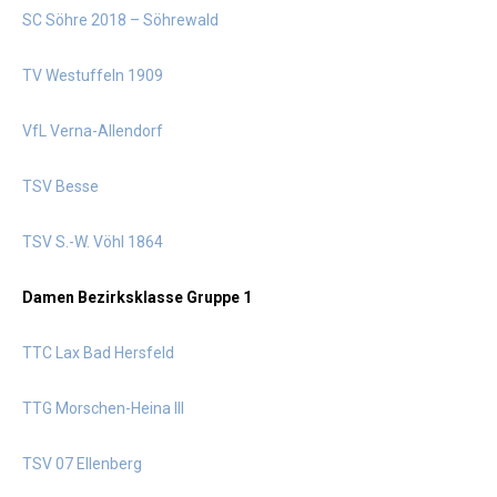
SC Söhre 2018 – Söhrewald
TV Westuffeln 1909
VfL Verna-Allendorf
TSV Besse
TSV S.-W. Vöhl 1864
Damen Bezirksklasse Gruppe 1
TTC Lax Bad Hersfeld
TTG Morschen-Heina III
TSV 07 Ellenberg